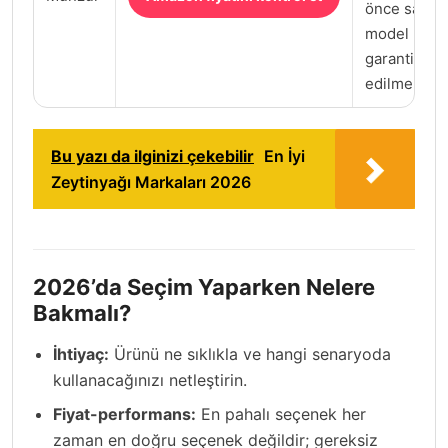
önce satıcı,
model kodu
garanti kont
edilmeli.
Bu yazı da ilginizi çekebilir
En İyi
Zeytinyağı Markaları 2026
2026’da Seçim Yaparken Nelere
Bakmalı?
İhtiyaç:
Ürünü ne sıklıkla ve hangi senaryoda
kullanacağınızı netleştirin.
Fiyat-performans:
En pahalı seçenek her
zaman en doğru seçenek değildir; gereksiz