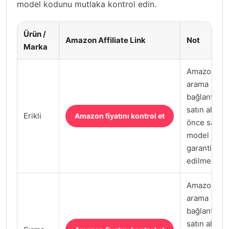
model kodunu mutlaka kontrol edin.
Ürün /
Amazon Affiliate Link
Not
Marka
Amazon.com
arama
bağlantısı;
satın almad
Erikli
Amazon fiyatını kontrol et
önce satıcı,
model kodu
garanti kont
edilmeli.
Amazon.com
arama
bağlantısı;
satın almad