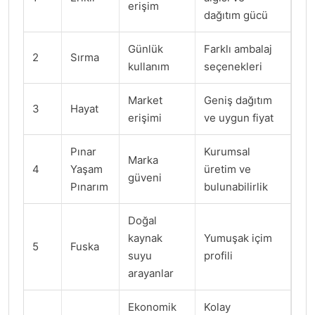
erişim
dağıtım gücü
Günlük
Farklı ambalaj
2
Sırma
kullanım
seçenekleri
Market
Geniş dağıtım
3
Hayat
erişimi
ve uygun fiyat
Pınar
Kurumsal
Marka
4
Yaşam
üretim ve
güveni
Pınarım
bulunabilirlik
Doğal
kaynak
Yumuşak içim
5
Fuska
suyu
profili
arayanlar
Ekonomik
Kolay