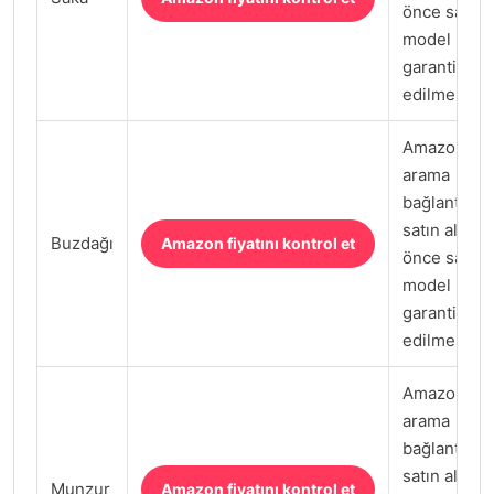
önce satıcı,
model kodu
garanti kont
edilmeli.
Amazon.com
arama
bağlantısı;
satın almad
Buzdağı
Amazon fiyatını kontrol et
önce satıcı,
model kodu
garanti kont
edilmeli.
Amazon.com
arama
bağlantısı;
satın almad
Munzur
Amazon fiyatını kontrol et