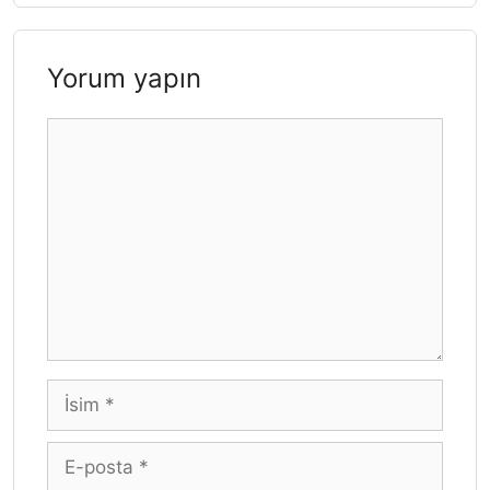
Yorum yapın
Yorum
İsim
E-
posta