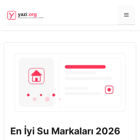
İçeriğe
atla
Men
En İyi Su Markaları 2026