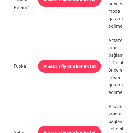
önce satıcı,
Pınarım
model kodu
garanti kont
edilmeli.
Amazon.com
arama
bağlantısı;
satın almad
Fuska
Amazon fiyatını kontrol et
önce satıcı,
model kodu
garanti kont
edilmeli.
Amazon.com
arama
bağlantısı;
satın almad
Saka
Amazon fiyatını kontrol et