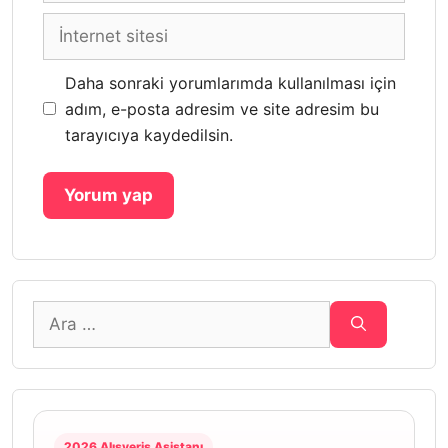
İnternet
sitesi
Daha sonraki yorumlarımda kullanılması için
adım, e-posta adresim ve site adresim bu
tarayıcıya kaydedilsin.
için
ara
2026 Alışveriş Asistanı