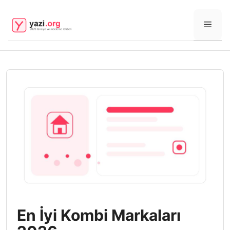
İçeriğe
atla
Men
En İyi Kombi Markaları