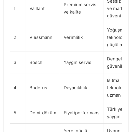
Sessiz çalı
Premium servis
1
Vaillant
ve marka
ve kalite
güveni
Yoğuşmalı
2
Viessmann
Verimlilik
teknolojide
güçlü algı
Dengeli fiya
3
Bosch
Yaygın servis
güvenilirlik
Isıtma
4
Buderus
Dayanıklılık
teknolojiler
uzman mar
Türkiye'de
5
Demirdöküm
Fiyat/performans
yaygın serv
Yerel güçlü
Uygun parç