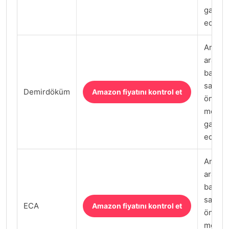
garanti
edilmel
Amazon
arama
bağlant
satın 
Demirdöküm
Amazon fiyatını kontrol et
önce sa
model 
garanti
edilmel
Amazon
arama
bağlant
satın 
ECA
Amazon fiyatını kontrol et
önce sa
model 