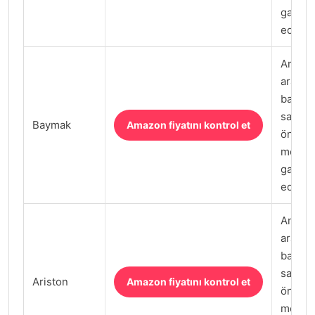
garanti
edilmel
Amazon
arama
bağlant
satın 
Baymak
Amazon fiyatını kontrol et
önce sa
model 
garanti
edilmel
Amazon
arama
bağlant
satın 
Ariston
Amazon fiyatını kontrol et
önce sa
model 