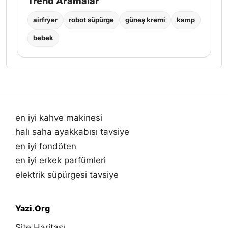
Trend Aramalar
airfryer
robot süpürge
güneş kremi
kamp
bebek
en iyi kahve makinesi
halı saha ayakkabısı tavsiye
en iyi fondöten
en iyi erkek parfümleri
elektrik süpürgesi tavsiye
Yazi.Org
Site Haritası