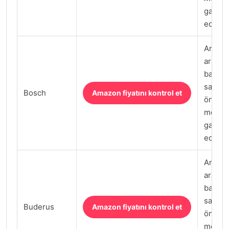
garanti
edilmel
Amazon
arama
bağlant
satın 
Bosch
Amazon fiyatını kontrol et
önce sa
model 
garanti
edilmel
Amazon
arama
bağlant
satın 
Buderus
Amazon fiyatını kontrol et
önce sa
model 