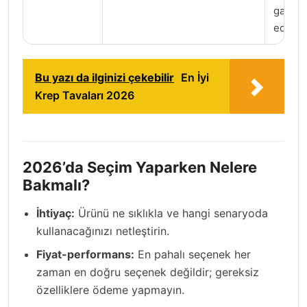
garanti
edilmel
Bu yazı da ilginizi çekebilir
En İyi
Krep Tavaları 2026
2026’da Seçim Yaparken Nelere
Bakmalı?
İhtiyaç:
Ürünü ne sıklıkla ve hangi senaryoda
kullanacağınızı netleştirin.
Fiyat-performans:
En pahalı seçenek her
zaman en doğru seçenek değildir; gereksiz
özelliklere ödeme yapmayın.