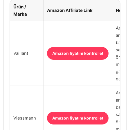
Ürün /
Amazon Affiliate Link
Not
Marka
Amazon
arama
bağlant
satın 
Vaillant
Amazon fiyatını kontrol et
önce sa
model 
garanti
edilmel
Amazon
arama
bağlant
satın 
Viessmann
Amazon fiyatını kontrol et
önce sa
model 