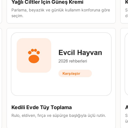
Yağlı Ciltler İçin Güneş Kremi
K
Parlama, beyazlık ve günlük kullanım konforuna göre
S
seçim.
d
Kedili Evde Tüy Toplama
A
Rulo, eldiven, fırça ve süpürge başlığıyla üçlü rutin.
S
ü