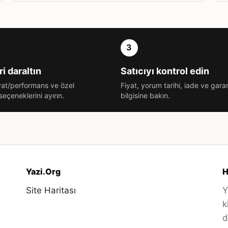
3
i daraltın
Satıcıyı kontrol edin
iyat/performans ve özel
Fiyat, yorum tarihi, iade ve garan
seçeneklerini ayırın.
bilgisine bakın.
Yazi.Org
H
Site Haritası
Y
k
d