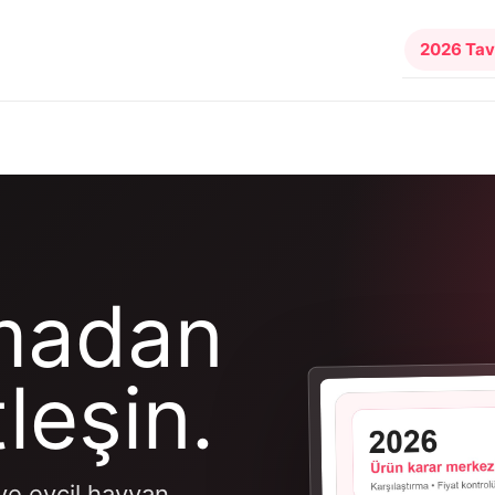
2026 Tav
lmadan
leşin.
 ve evcil hayvan