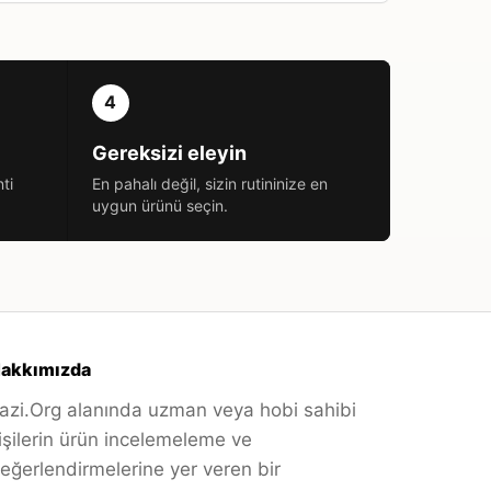
4
Gereksizi eleyin
ti
En pahalı değil, sizin rutininize en
uygun ürünü seçin.
akkımızda
azi.Org alanında uzman veya hobi sahibi
işilerin ürün incelemeleme ve
eğerlendirmelerine yer veren bir