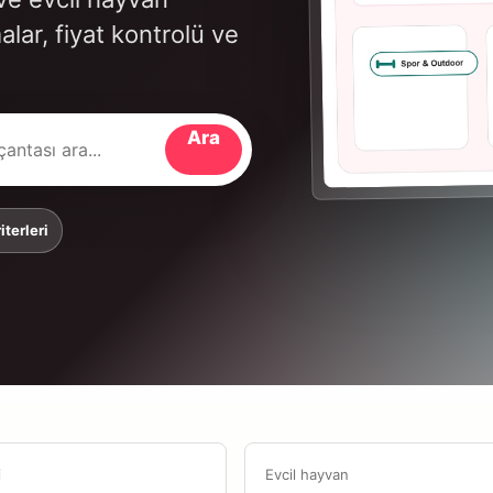
alar, fiyat kontrolü ve
Ara
terleri
i
Evcil hayvan