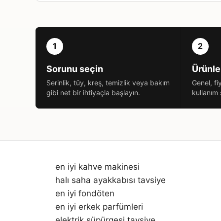
1
2
Sorunu seçin
Ürünler
Serinlik, tüy, kreş, temizlik veya bakım
Genel, f
gibi net bir ihtiyaçla başlayın.
kullanım 
en iyi kahve makinesi
halı saha ayakkabısı tavsiye
en iyi fondöten
en iyi erkek parfümleri
elektrik süpürgesi tavsiye