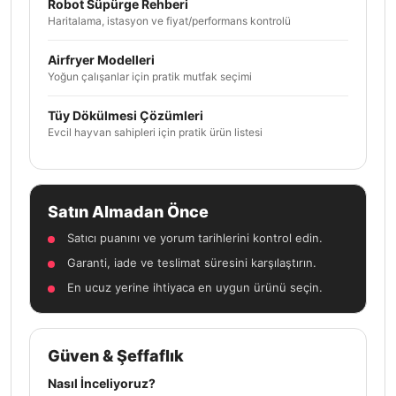
Robot Süpürge Rehberi
Haritalama, istasyon ve fiyat/performans kontrolü
Airfryer Modelleri
Yoğun çalışanlar için pratik mutfak seçimi
Tüy Dökülmesi Çözümleri
Evcil hayvan sahipleri için pratik ürün listesi
Satın Almadan Önce
Satıcı puanını ve yorum tarihlerini kontrol edin.
Garanti, iade ve teslimat süresini karşılaştırın.
En ucuz yerine ihtiyaca en uygun ürünü seçin.
Güven & Şeffaflık
Nasıl İnceliyoruz?