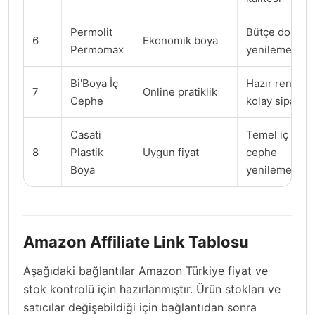
Permolit
Bütçe dostu
6
Ekonomik boya
Permomax
yenileme
Bi'Boya İç
Hazır renk ve
7
Online pratiklik
Cephe
kolay sipariş
Casati
Temel iç
8
Plastik
Uygun fiyat
cephe
Boya
yenileme
Amazon Affiliate Link Tablosu
Aşağıdaki bağlantılar Amazon Türkiye fiyat ve
stok kontrolü için hazırlanmıştır. Ürün stokları ve
satıcılar değişebildiği için bağlantıdan sonra