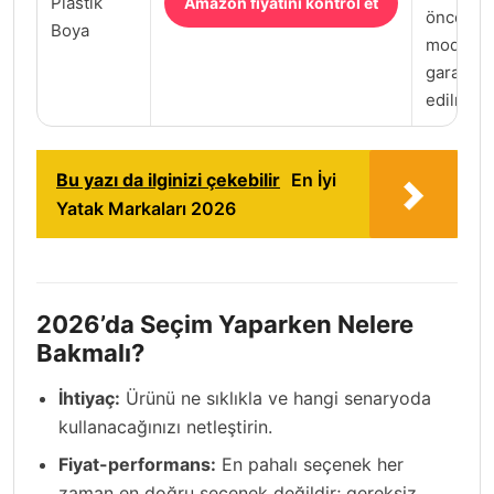
Plastik
Amazon fiyatını kontrol et
önce satı
Boya
model k
garanti k
edilmeli.
Bu yazı da ilginizi çekebilir
En İyi
Yatak Markaları 2026
2026’da Seçim Yaparken Nelere
Bakmalı?
İhtiyaç:
Ürünü ne sıklıkla ve hangi senaryoda
kullanacağınızı netleştirin.
Fiyat-performans:
En pahalı seçenek her
zaman en doğru seçenek değildir; gereksiz