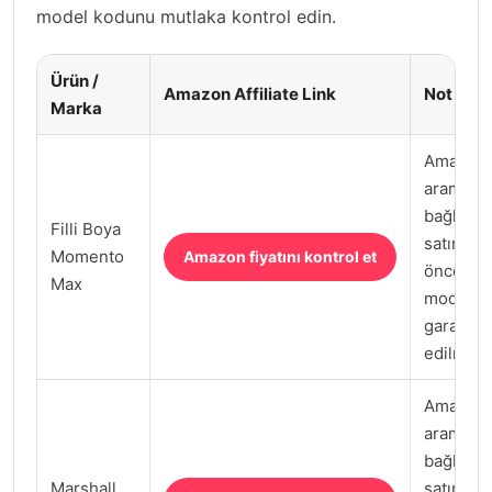
model kodunu mutlaka kontrol edin.
Ürün /
Amazon Affiliate Link
Not
Marka
Amazon.
arama
bağlantıs
Filli Boya
satın al
Momento
Amazon fiyatını kontrol et
önce satı
Max
model k
garanti k
edilmeli.
Amazon.
arama
bağlantıs
Marshall
satın al