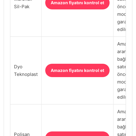
Amazon fiyatını kontrol et
Sil-Pak
önce satı
model k
garanti k
edilmeli.
Amazon.
arama
bağlantıs
Dyo
satın al
Amazon fiyatını kontrol et
Teknoplast
önce satı
model k
garanti k
edilmeli.
Amazon.
arama
bağlantıs
Polisan
satın al