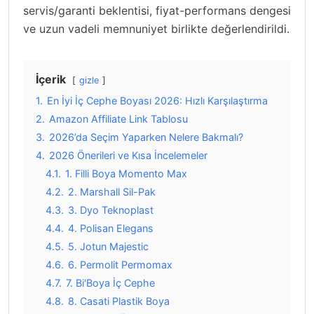
servis/garanti beklentisi, fiyat-performans dengesi
ve uzun vadeli memnuniyet birlikte değerlendirildi.
İçerik
gizle
1.
En İyi İç Cephe Boyası 2026: Hızlı Karşılaştırma
2.
Amazon Affiliate Link Tablosu
3.
2026’da Seçim Yaparken Nelere Bakmalı?
4.
2026 Önerileri ve Kısa İncelemeler
4.1.
1. Filli Boya Momento Max
4.2.
2. Marshall Sil-Pak
4.3.
3. Dyo Teknoplast
4.4.
4. Polisan Elegans
4.5.
5. Jotun Majestic
4.6.
6. Permolit Permomax
4.7.
7. Bi'Boya İç Cephe
4.8.
8. Casati Plastik Boya