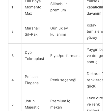
Filli Boya
Yüksek
Silinebilir
1
Momento
kapatıcılık ve
premium
Max
dayanım
Kolay
Marshall
Günlük ev
2
temizlenebilir
Sil-Pak
kullanımı
yüzey
Yaygın bayi
Dyo
3
Fiyat/performans
ve dengeli
Teknoplast
sonuç
Dekoratif
Polisan
4
Renk seçeneği
renklerde
Elegans
güçlü
Leke direnci
Jotun
Premium iç
5
ve renk
Majestic
mekan
kalitesi