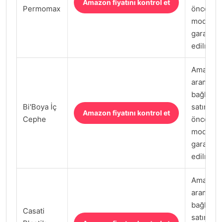
Amazon fiyatını kontrol et
Permomax
önce satı
model k
garanti k
edilmeli.
Amazon.
arama
bağlantıs
Bi'Boya İç
satın al
Amazon fiyatını kontrol et
Cephe
önce satı
model k
garanti k
edilmeli.
Amazon.
arama
bağlantıs
Casati
satın al