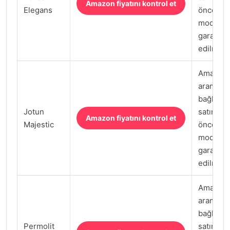
Amazon fiyatını kontrol et
Elegans
önce satı
model k
garanti k
edilmeli.
Amazon.
arama
bağlantıs
Jotun
satın al
Amazon fiyatını kontrol et
Majestic
önce satı
model k
garanti k
edilmeli.
Amazon.
arama
bağlantıs
Permolit
satın al