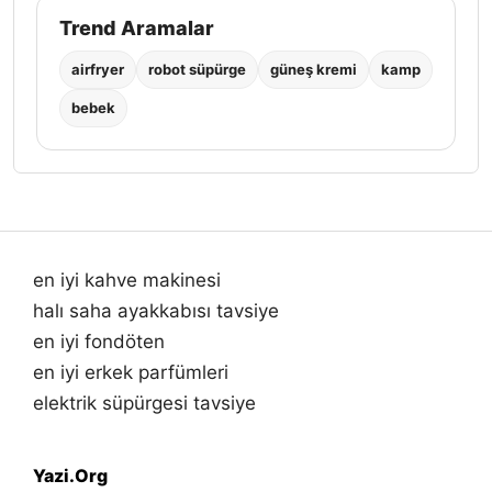
Trend Aramalar
airfryer
robot süpürge
güneş kremi
kamp
bebek
en iyi kahve makinesi
halı saha ayakkabısı tavsiye
en iyi fondöten
en iyi erkek parfümleri
elektrik süpürgesi tavsiye
Yazi.Org