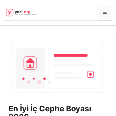
İçeriğe
atla
Men
En İyi İç Cephe Boyası