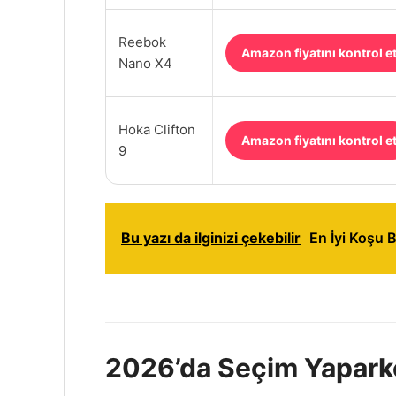
Reebok
Amazon fiyatını kontrol e
Nano X4
Hoka Clifton
Amazon fiyatını kontrol e
9
Bu yazı da ilginizi çekebilir
En İyi Koşu 
2026’da Seçim Yapark