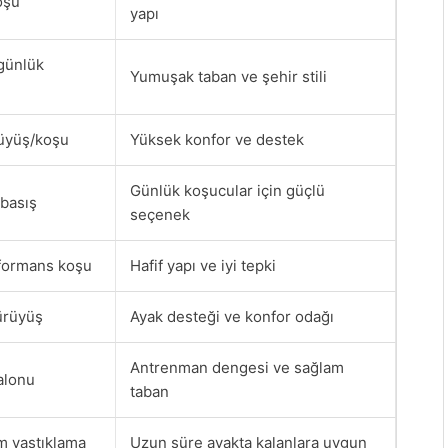
oşu
yapı
günlük
Yumuşak taban ve şehir stili
üyüş/koşu
Yüksek konfor ve destek
Günlük koşucular için güçlü
basış
seçenek
rformans koşu
Hafif yapı ve iyi tepki
ürüyüş
Ayak desteği ve konfor odağı
Antrenman dengesi ve sağlam
alonu
taban
 yastıklama
Uzun süre ayakta kalanlara uygun