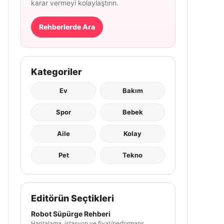
karar vermeyi kolaylaştırın.
Rehberlerde Ara
Kategoriler
Ev
Bakım
Spor
Bebek
Aile
Kolay
Pet
Tekno
Editörün Seçtikleri
Robot Süpürge Rehberi
Haritalama, istasyon ve fiyat/performans