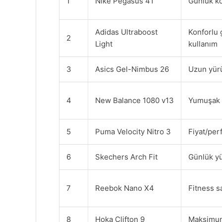
1
Nike Pegasus 41
Günlük k
Adidas Ultraboost
Konforlu 
2
Light
kullanım
3
Asics Gel-Nimbus 26
Uzun yür
4
New Balance 1080 v13
Yumuşak 
5
Puma Velocity Nitro 3
Fiyat/pe
6
Skechers Arch Fit
Günlük y
7
Reebok Nano X4
Fitness s
8
Hoka Clifton 9
Maksimum