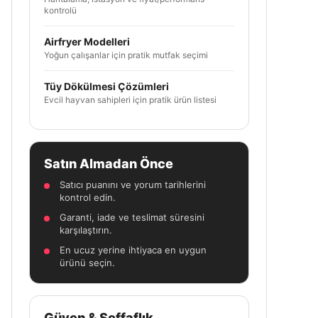
kontrolü
Airfryer Modelleri
Yoğun çalışanlar için pratik mutfak seçimi
Tüy Dökülmesi Çözümleri
Evcil hayvan sahipleri için pratik ürün listesi
Satın Almadan Önce
Satıcı puanını ve yorum tarihlerini
kontrol edin.
Garanti, iade ve teslimat süresini
karşılaştırın.
En ucuz yerine ihtiyaca en uygun
ürünü seçin.
Güven & Şeffaflık